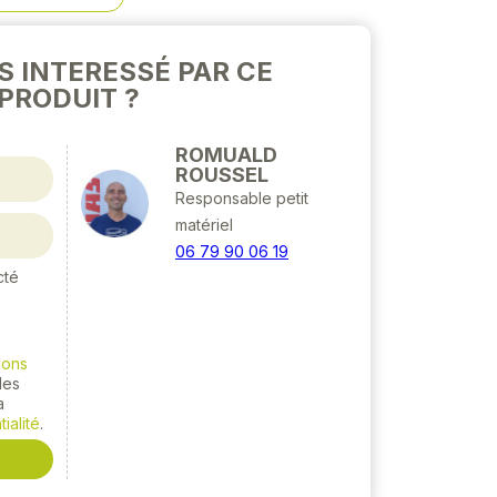
S INTERESSÉ PAR CE
PRODUIT ?
ROMUALD
ROUSSEL
Responsable petit
matériel
06 79 90 06 19
cté
ions
 les
a
ialité
.