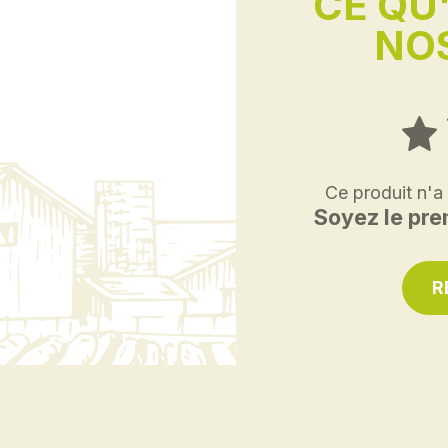
CE QU
NOS
Ce produit n'a
Soyez le prem
R