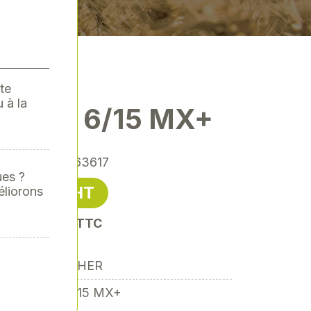
te
 à la
 - HD 6/15 MX+
érence
: 00063617
ues ?
890,00 € HT
éliorons
it 1068,00 € TTC
KARCHER
HD 6/15 MX+