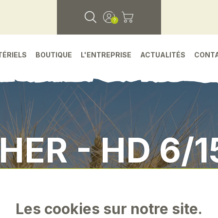
TÉRIELS
BOUTIQUE
L'ENTREPRISE
ACTUALITÉS
CONT
ER - HD 6/
Accueil
•
Petit materiel
•
Karcher - hd 6/15 mx
Les cookies sur notre site.