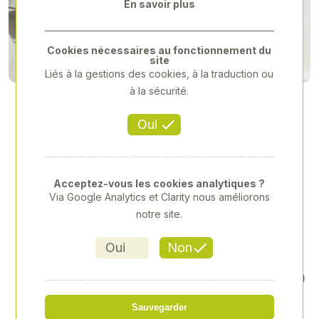
En savoir plus
Previous
Next
Cookies nécessaires au fonctionnement du
site
Liés à la gestions des cookies, à la traduction ou
à la sécurité.
Oui
Acceptez-vous les cookies analytiques ?
Via Google Analytics et Clarity nous améliorons
notre site.
Oui
Non
KIT 4 PHARES AVANT À LED
(EUROPE)
Sauvegarder