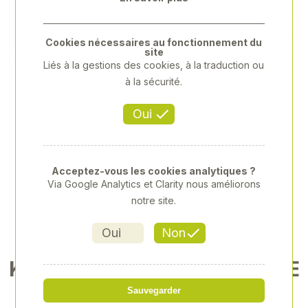
Previous
Next
Cookies nécessaires au fonctionnement du
site
Liés à la gestions des cookies, à la traduction ou
à la sécurité.
Oui
Acceptez-vous les cookies analytiques ?
Via Google Analytics et Clarity nous améliorons
notre site.
Oui
Non
KIT DE DEMONTAGE AGRAFE
S DE PORTES 6PCE
Sauvegarder