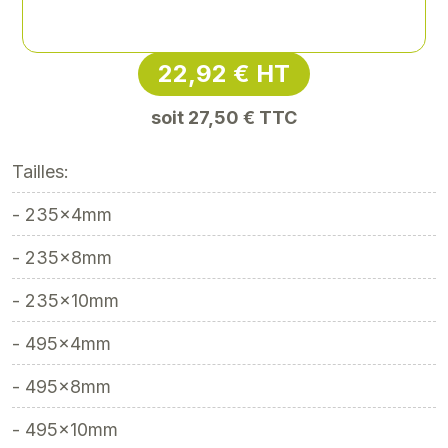
Référence
: SODI71476
22,92 € HT
soit 27,50 € TTC
Tailles:
- 235x4mm
- 235x8mm
- 235x10mm
- 495x4mm
- 495x8mm
- 495x10mm