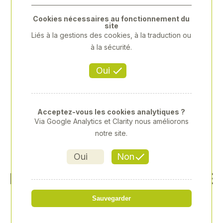
Previous
Next
Cookies nécessaires au fonctionnement du
site
Liés à la gestions des cookies, à la traduction ou
à la sécurité.
Oui
Acceptez-vous les cookies analytiques ?
Via Google Analytics et Clarity nous améliorons
notre site.
Oui
Non
LAMPE DE POCHE AIMANTÉ
E ET EXTENSIBLE
Sauvegarder
Référence
: MANBSL25