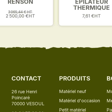
RENSON
ÉPILATEUR
THERMIQUE
3 065,44 € HT
2 500,00 €HT
7,61 €HT
CONTACT
PRODUITS
B
Matériel neuf
Mo
26 rue Henri
Poincaré
Matériel d'occasion
Me
70000 VESOUL
Petit matériel
Pa