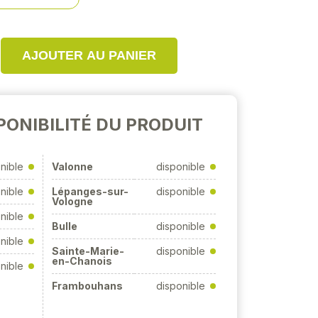
AJOUTER AU PANIER
PONIBILITÉ DU PRODUIT
nible
Valonne
disponible
nible
Lépanges-sur-
disponible
Vologne
nible
Bulle
disponible
nible
Sainte-Marie-
disponible
en-Chanois
nible
Frambouhans
disponible