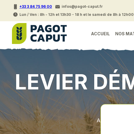
+33 3 84 75 96 00
infos@pagot-caput.fr
Lun / Ven : 8h - 12h et 13h30 - 18 h et le samedi de 8h à 12h00
ACCUEIL
NOS MA
LEVIER DÉ
Accueil
•
P