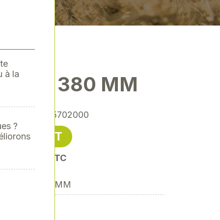
te
 à la
 FUSIL 380 MM
ence
: YR-YR5702000
ues ?
46,70 € HT
éliorons
oit 56,04 € TTC
S FUSIL 380MM