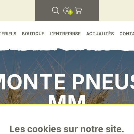
TÉRIELS
BOUTIQUE
L'ENTREPRISE
ACTUALITÉS
CONT
MONTE PNEUS
MM
ieces detachees
•
Environnement atelier
•
Levi
Les cookies sur notre site.