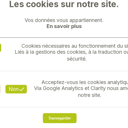
Les cookies sur notre site.
Vos données vous appartiennent.
En savoir plus
LOCTITE 
Cookies nécessaires au fonctionnement du si
Liés à la gestions des cookies, à la traduction ou
sécurité.
Référ
Acceptez-vous les cookies analytiq
Via Google Analytics et Clarity nous am
Non
s
notre site.
Loctite SI 5926 est un p
flexible et polyvalent
Sauvegarder
métalliques, plastiques et
bleu résiste également