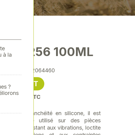
SI 59256 100ML
te
 à la
ence
: XV-XV2064460
22,36 € HT
ues ?
éliorons
oit 26,83 € TTC
roduit d'étanchéité en silicone, il est
. Il peut être utilisé sur des pièces
 peintes. Résistant aux vibrations, loctite
 aux dilatations et aux contraintes