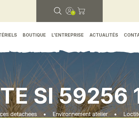
TÉRIELS
BOUTIQUE
L'ENTREPRISE
ACTUALITÉS
CONT
TE SI 59256
eces detachees
•
Environnement atelier
•
Locti