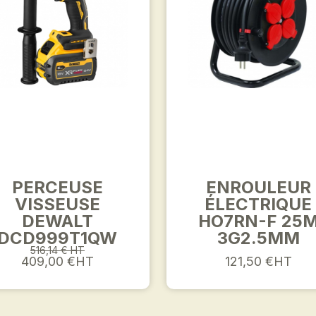
PERCEUSE
ENROULEUR
VISSEUSE
ÉLECTRIQUE
DEWALT
HO7RN-F 25
DCD999T1QW
3G2.5MM
516,14 € HT
409,00 €HT
121,50 €HT