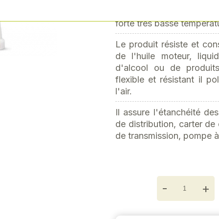
Next
thermiques allant de -
forte très basse températu
Le produit résiste et con
de l'huile moteur, liqu
d'alcool ou de produits
flexible et résistant il 
l'air.
Il assure l'étanchéité d
de distribution, carter de d
de transmission, pompe à 
-
+