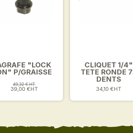
AGRAFE "LOCK
CLIQUET 1/4"
ON" P/GRAISSE
TETE RONDE 7
DENTS
49,32 € HT
39,00 €HT
34,10 €HT