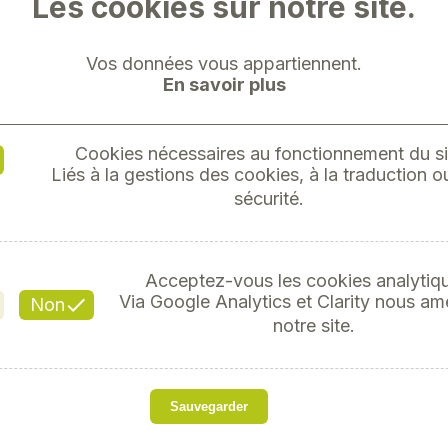
Les cookies sur notre site.
Vos données vous appartiennent.
En savoir plus
Cookies nécessaires au fonctionnement du si
MARTE
Liés à la gestions des cookies, à la traduction ou
MA
sécurité.
Référ
Acceptez-vous les cookies analytiq
Via Google Analytics et Clarity nous am
Non
notre site.
s
Sauvegarder
Manche tri-matières