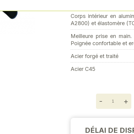
Emmanchement par coin ro
Next
Corps intérieur en alumi
A2800) et élastomère (T
Meilleure prise en main.
Poignée confortable et e
Acier forgé et traité
Acier C45
-
+
DÉLAI DE DIS