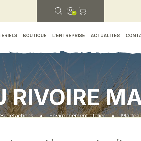
TÉRIELS
BOUTIQUE
L'ENTREPRISE
ACTUALITÉS
CONT
 RIVOIRE MA
es detachees
•
Environnement atelier
•
Marteau