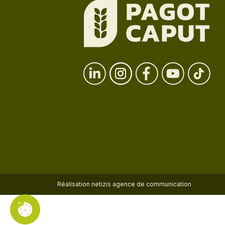
Réalisation
netizis agence de communication