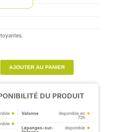
ttoyantes.
AJOUTER AU PANIER
PONIBILITÉ DU PRODUIT
nible
Valonne
disponible en
72h
nible
Lépanges-sur-
disponible
Vologne