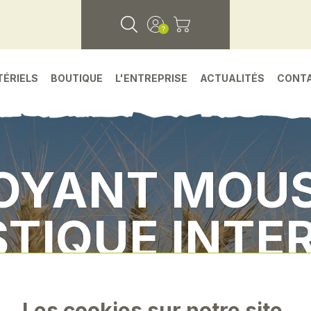
TÉRIELS
BOUTIQUE
L'ENTREPRISE
ACTUALITÉS
CONT
OYANT MOU
TIQUE INTE
achees
•
Environnement atelier
•
Nettoyant mou
Les cookies sur notre site.