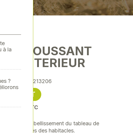
te
ANT MOUSSANT
 à la
QUE INTERIEUR
ues ?
ence
: SODI6213206
éliorons
6,36 € HT
soit 7,63 € TTC
tection et l'embellissement du tableau de
oires plastiques des habitacles.