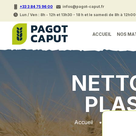
+33 3 84 75 96 00
infos@pagot-caput.fr
Lun / Ven : 8h - 12h et 13h30 - 18 h et le samedi de 8h à 12h00
ACCUEIL
NOS MA
NETT
PLAS
Accueil
•
Pieces det