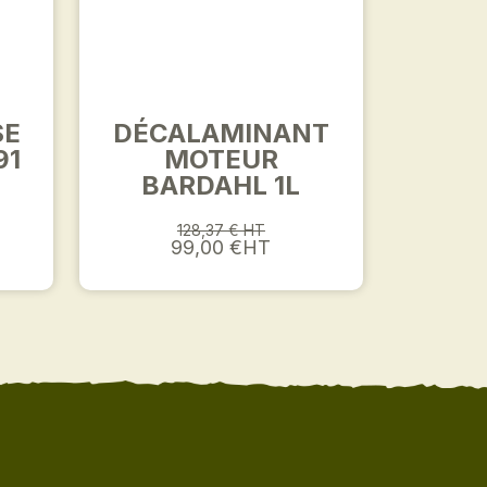
SE
DÉCALAMINANT
91
MOTEUR
BARDAHL 1L
128,37 € HT
99,00 €HT