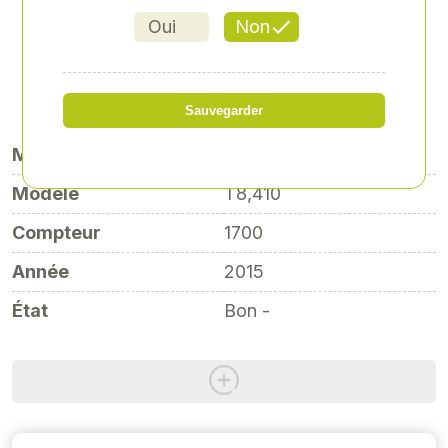
Oui
Non
Référence
: 00065729
99 000,00 € HT
Sauvegarder
Marque
NEW HOLLAND
Modèle
T8,410
Compteur
1700
Année
2015
État
Bon -