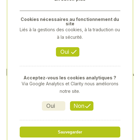
Cookies nécessaires au fonctionnement du
site
Liés à la gestions des cookies, à la traduction ou
à la sécurité.
Oui
PARURE DE LIT XERION, FLA
Acceptez-vous les cookies analytiques ?
NELLE
Via Google Analytics et Clarity nous améliorons
notre site.
Référence
: CLA-0002672070
Oui
Non
45,26 € TTC
soit 37,72 € HT
Sauvegarder