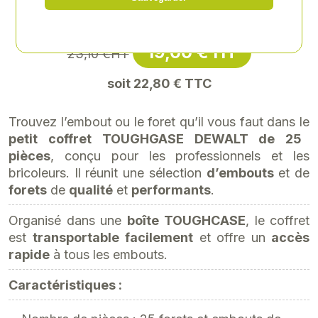
Référence
: DEW-DT70708QZ
19,00 € HT
23,10 €HT
soit 22,80 € TTC
Trouvez l’embout ou le foret qu’il vous faut dans le
petit coffret TOUGHGASE DEWALT de 25
pièces
, conçu pour les professionnels et les
bricoleurs. Il réunit une sélection
d’embouts
et de
forets
de
qualité
et
performants
.
Organisé dans une
boîte
TOUGHCASE
, le coffret
est
transportable
facilement
et offre un
accès
rapide
à tous les embouts.
Caractéristiques :