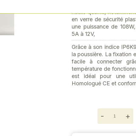
classification RoHS, ce 
Next
haute qualité, notammen
en verre de sécurité plas
une puissance de 108W,
5A à 12V,
Grâce à son indice IP6K9K
la poussière. La fixation e
facile à connecter g
température de fonctionn
est idéal pour une uti
Homologué CE et confor
-
+