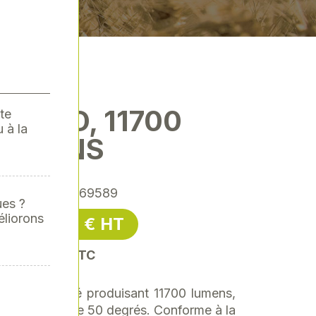
À LED, 11700
te
 à la
LUMENS
rence
: SPA-169589
ues ?
éliorons
69,00 € HT
HT
oit 82,80 € TTC
 travail carré produisant 11700 lumens,
u concentré de 50 degrés. Conforme à la