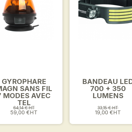
GYROPHARE
BANDEAU LE
MAGN SANS FIL
700 + 350
7 MODES AVEC
LUMENS
TEL
64,14 € HT
33,15 € HT
59,00 €HT
19,00 €HT