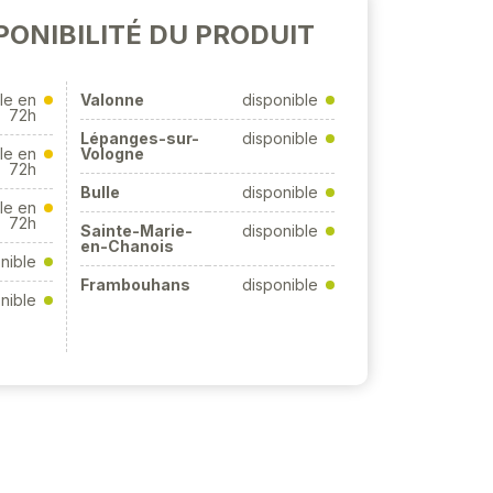
PONIBILITÉ DU PRODUIT
le en
Valonne
disponible
72h
Lépanges-sur-
disponible
le en
Vologne
72h
Bulle
disponible
le en
72h
Sainte-Marie-
disponible
en-Chanois
nible
Frambouhans
disponible
nible