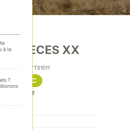
te
108 PIECES XX
 à la
rence
: XY-XYTS1011
9,78 € TTC
ues ?
éliorons
soit 8,15 € HT
s et +