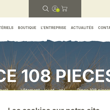
TÉRIELS
BOUTIQUE
L'ENTREPRISE
ACTUALITÉS
CONT
CE 108 PIECE
ueil
•
Vêtement - jouet - epi
•
Pince 108 piece