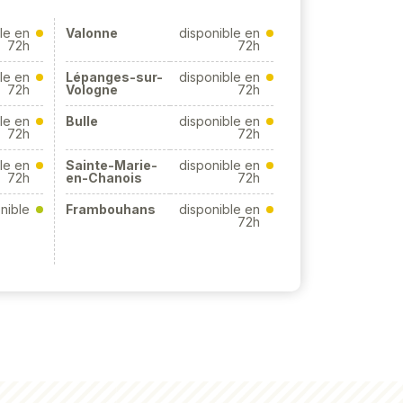
le en
Valonne
disponible en
72h
72h
le en
Lépanges-sur-
disponible en
72h
Vologne
72h
le en
Bulle
disponible en
72h
72h
le en
Sainte-Marie-
disponible en
72h
en-Chanois
72h
nible
Frambouhans
disponible en
72h