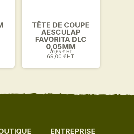
M
TÊTE DE COUPE
AESCULAP
FAVORITA DLC
0,05MM
70,65 € HT
69,00 €HT
OUTIQUE
ENTREPRISE