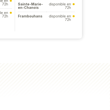
le en
72h
Sainte-Marie-
disponible en
en-Chanois
72h
le en
72h
Frambouhans
disponible en
72h