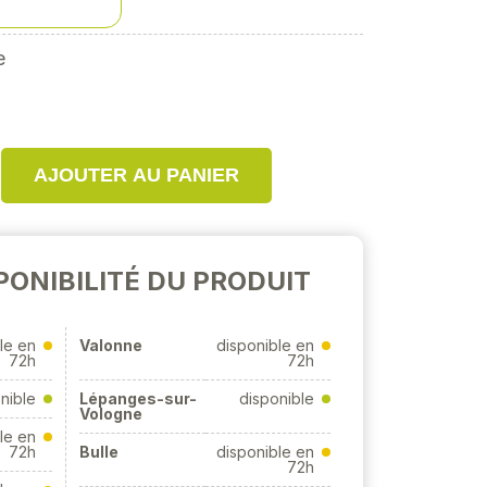
e
AJOUTER AU PANIER
PONIBILITÉ DU PRODUIT
le en
Valonne
disponible en
72h
72h
nible
Lépanges-sur-
disponible
Vologne
le en
72h
Bulle
disponible en
72h