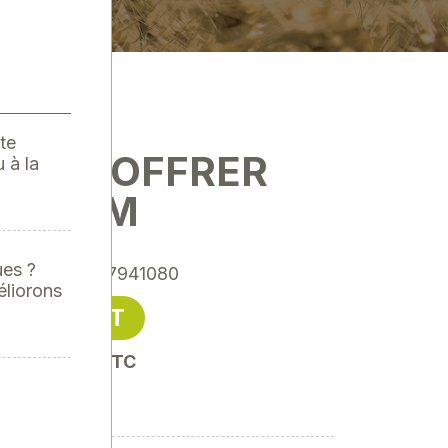
te
 A DECOFFRER
 à la
800MM
ues ?
ence
: XY-XY7941080
éliorons
27,50 € HT
oit 33,00 € TTC
ier C40