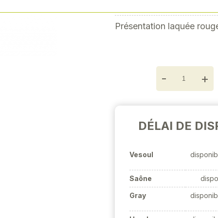
Palette et arrache-clou
Next
Présentation laquée roug
-
+
DÉLAI DE DIS
Vesoul
disponib
Saône
dispo
Gray
disponib