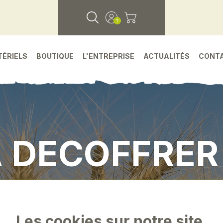
TÉRIELS
BOUTIQUE
L'ENTREPRISE
ACTUALITÉS
CONT
A DECOFFRE
es detachees
•
Environnement atelier
•
Pince 
Les cookies sur notre site.