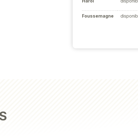
Harol
disponib
Foussemagne
disponib
S