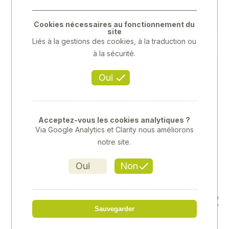
Previous
Next
Cookies nécessaires au fonctionnement du
site
Liés à la gestions des cookies, à la traduction ou
à la sécurité.
Oui
Acceptez-vous les cookies analytiques ?
Via Google Analytics et Clarity nous améliorons
notre site.
Oui
Non
PINCE A DENUDER ET A SER
Sauvegarder
TIR 250MM