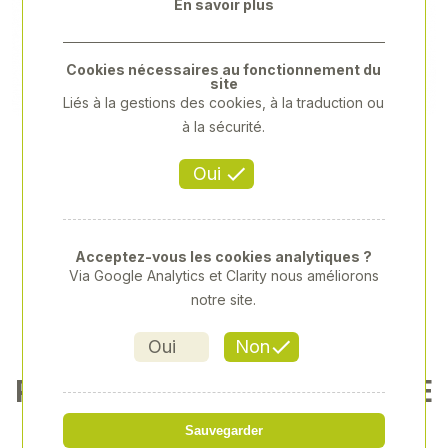
En savoir plus
Previous
Next
Cookies nécessaires au fonctionnement du
site
Liés à la gestions des cookies, à la traduction ou
à la sécurité.
Oui
Acceptez-vous les cookies analytiques ?
Via Google Analytics et Clarity nous améliorons
notre site.
Oui
Non
PINCE BEC 1/2 ROND DROITE
203MM
Sauvegarder