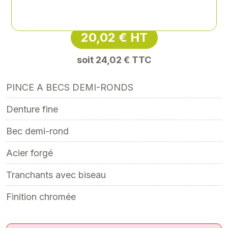
Référence
: XY-XY631108
20,02 € HT
soit 24,02 € TTC
PINCE A BECS DEMI-RONDS
Denture fine
Bec demi-rond
Acier forgé
Tranchants avec biseau
Finition chromée