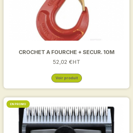
CROCHET A FOURCHE + SECUR. 10M
52,02 €HT
Voir produit
EN PROMO