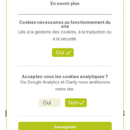
En savoir plus
Previous
Next
Cookies nécessaires au fonctionnement du
site
Liés à la gestions des cookies, à la traduction ou
à la sécurité.
Oui
Acceptez-vous les cookies analytiques ?
Via Google Analytics et Clarity nous améliorons
notre site.
Oui
Non
PISTOLET À CARTOUCHES 3
00ML
Sauvegarder