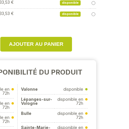
33,53 €
disponible
33,53 €
disponible
AJOUTER AU PANIER
PONIBILITÉ DU PRODUIT
le en
Valonne
disponible
72h
Lépanges-sur-
disponible en
le en
Vologne
72h
72h
Bulle
disponible en
le en
72h
72h
Sainte-Marie-
disponible en