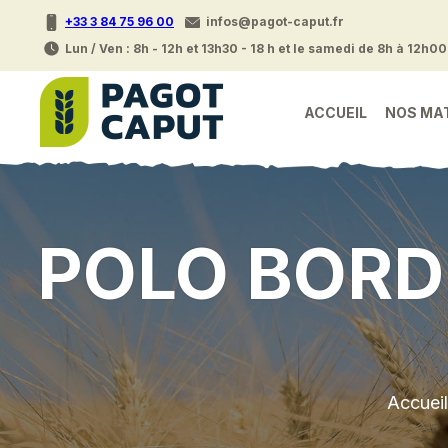
+33 3 84 75 96 00
infos@pagot-caput.fr
Lun / Ven : 8h - 12h et 13h30 - 18 h et le samedi de 8h à 12h00
ACCUEIL
NOS MA
POLO BORD
Accueil