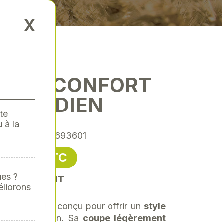
X
E ET CONFORT
QUOTIDIEN
te
 à la
ence
: 00026693601
0,24 € TTC
ues ?
soit 33,53 € HT
éliorons
me CLAAS
est conçu pour offrir un
style
in
au quotidien. Sa
coupe légèrement