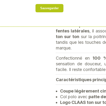
cintrée
met en valeur l
Next
Sauvegarder
excellente liberté de 
pendant les loisirs.
Doté d'une
patte de bou
fentes latérales
, il ass
ton sur ton
sur la poitri
tandis que les touches 
marque.
Confectionné en
100 
sensation de douceur, u
facile. Il reste confortabl
Caractéristiques princip
Coupe légèrement ci
Col polo avec
patte de
Logo CLAAS ton sur t