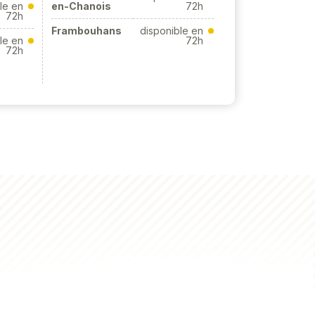
le en
en-Chanois
72h
72h
Frambouhans
disponible en
le en
72h
72h