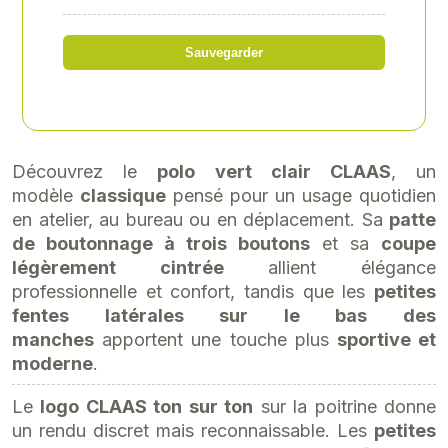
Référence
: 00026740801
Sauvegarder
40,24 € TTC
soit 33,53 € HT
Découvrez le
polo vert clair CLAAS
, un
modèle
classique
pensé pour un usage quotidien
en atelier, au bureau ou en déplacement. Sa
patte
de boutonnage à trois boutons
et sa
coupe
légèrement cintrée
allient élégance
professionnelle et confort, tandis que les
petites
fentes latérales sur le bas des
manches
apportent une touche plus
sportive et
moderne
.
Le
logo CLAAS ton sur ton
sur la poitrine donne
un rendu discret mais reconnaissable. Les
petites