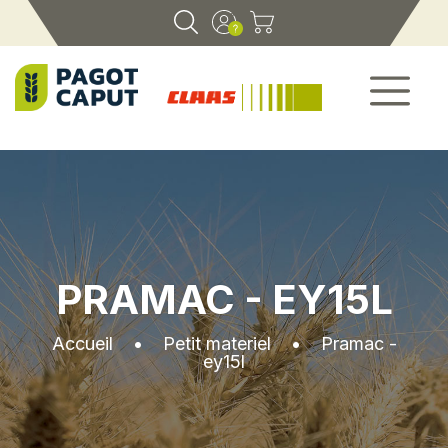
PRAMAC - EY15L
Accueil
•
Petit materiel
•
Pramac -
ey15l