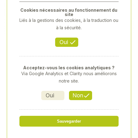
Previous
Next
Cookies nécessaires au fonctionnement du
site
Liés à la gestions des cookies, à la traduction ou
à la sécurité.
Oui
Acceptez-vous les cookies analytiques ?
Via Google Analytics et Clarity nous améliorons
notre site.
Oui
Non
PRAMAC - EY15L
Sauvegarder
Référence
: 00066557