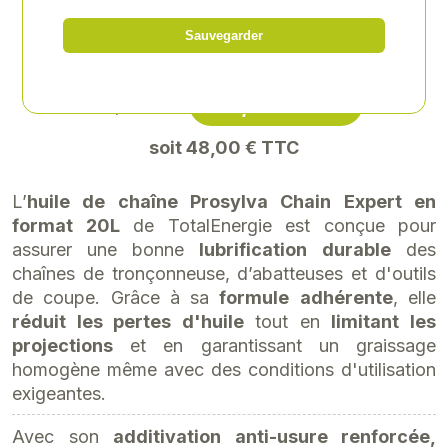
RONÇONNEUSES
Sauvegarder
Référence
: ELF-208893
40,00 € HT
130,07 €HT
soit 48,00 € TTC
L’
huile de chaîne Prosylva Chain Expert en
format 20L
de TotalEnergie est conçue pour
assurer une bonne
lubrification
durable
des
chaînes de tronçonneuse, d’abatteuses et d'outils
de coupe. Grâce à sa
formule
adhérente
, elle
réduit les pertes d'huile
tout en
limitant les
projections
et en garantissant un graissage
homogène même avec des conditions d'utilisation
exigeantes.
Avec son
additivation anti-usure renforcée,