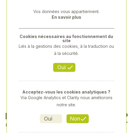
Previous
Next
Vos données vous appartiennent.
En savoir plus
Cookies nécessaires au fonctionnement du
site
Liés à la gestions des cookies, à la traduction ou
à la sécurité.
Oui
Acceptez-vous les cookies analytiques ?
Via Google Analytics et Clarity nous améliorons
notre site.
LUBRIFICATION OPTIMALE P
Oui
Non
OUR OUTILS DE COUPE ET T