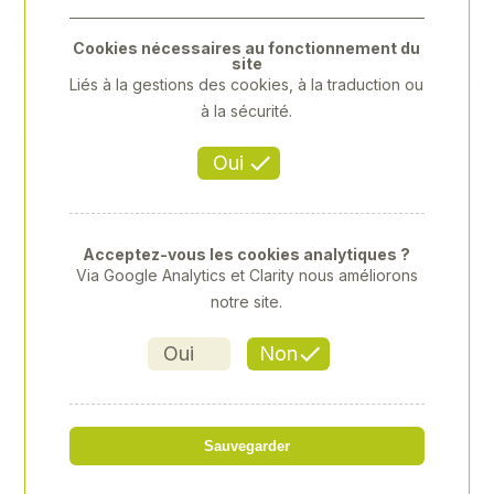
Previous
Next
Cookies nécessaires au fonctionnement du
site
Liés à la gestions des cookies, à la traduction ou
à la sécurité.
Oui
Acceptez-vous les cookies analytiques ?
Via Google Analytics et Clarity nous améliorons
notre site.
Oui
Non
RALLONGE 1/2" 250MM
Sauvegarder
Référence
: XY-XY425110