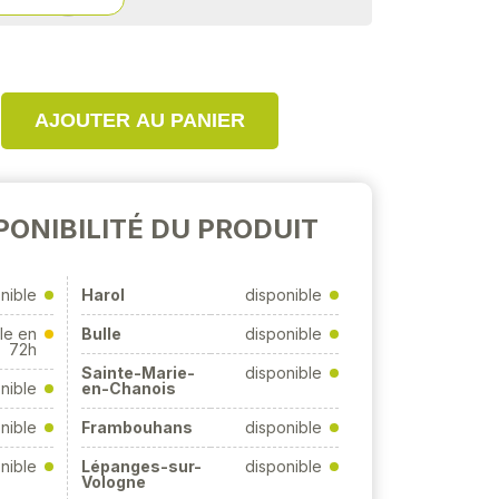
AJOUTER AU PANIER
PONIBILITÉ DU PRODUIT
nible
Harol
disponible
le en
Bulle
disponible
72h
Sainte-Marie-
disponible
nible
en-Chanois
nible
Frambouhans
disponible
nible
Lépanges-sur-
disponible
Vologne