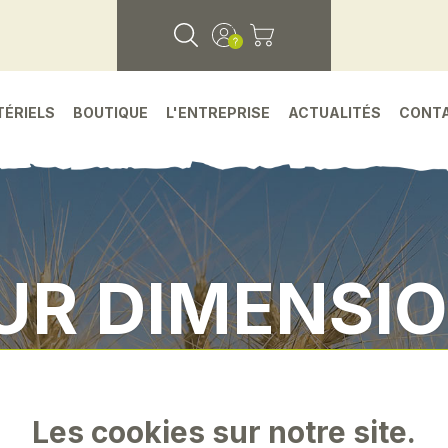
TÉRIELS
BOUTIQUE
L'ENTREPRISE
ACTUALITÉS
CONT
UR DIMENSIO
ces detachees
•
Environnement machine
•
Ret
Les cookies sur notre site.