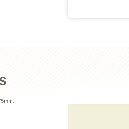
S
75mm.