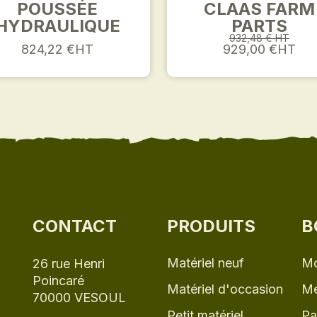
POUSSÉE
CLAAS FARM
HYDRAULIQUE
PARTS
932,48 € HT
824,22 €HT
929,00 €HT
CONTACT
PRODUITS
B
Matériel neuf
Mo
26 rue Henri
Poincaré
Matériel d'occasion
Me
70000 VESOUL
Petit matériel
Pa