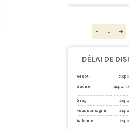
Next
-
+
DÉLAI DE DIS
Vesoul
dispo
Saône
disponib
Gray
dispo
Foussemagne
dispo
Valonne
dispo