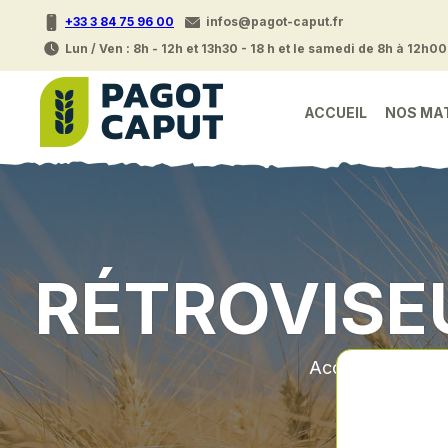
+33 3 84 75 96 00
infos@pagot-caput.fr
Lun / Ven : 8h - 12h et 13h30 - 18 h et le samedi de 8h à 12h00
ACCUEIL
NOS MA
RÉTROVISE
Accueil
•
Pie