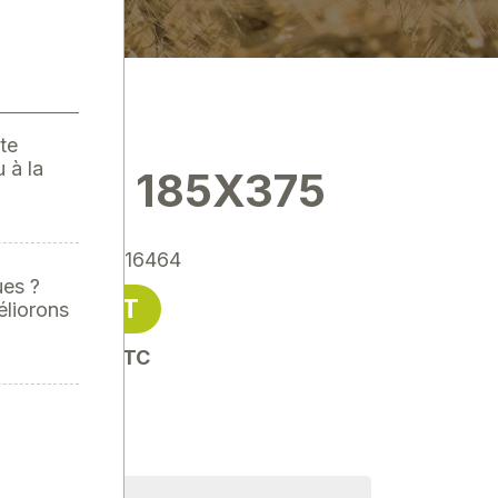
te
 à la
SEUR 185X375
érence
: SODI16464
ues ?
28,91 € HT
éliorons
oit 34,69 € TTC