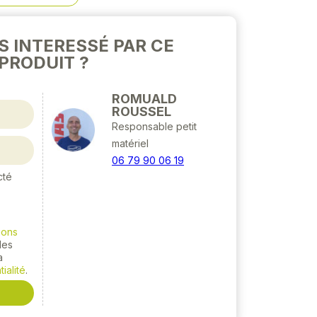
S INTERESSÉ PAR CE
PRODUIT ?
ROMUALD
ROUSSEL
Responsable petit
matériel
06 79 90 06 19
cté
ions
 les
a
ialité
.