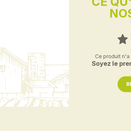
CE QU
NOS
Ce produit n'a
Soyez le prem
R