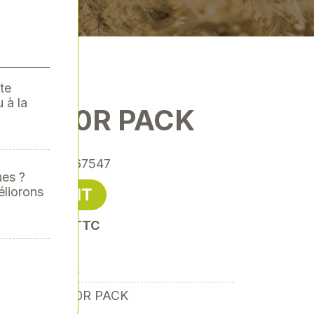
te
 à la
- FSA80R PACK
érence
: 00067547
ues ?
éliorons
415,00 € HT
it 498,00 € TTC
STIHL
FSA80R PACK