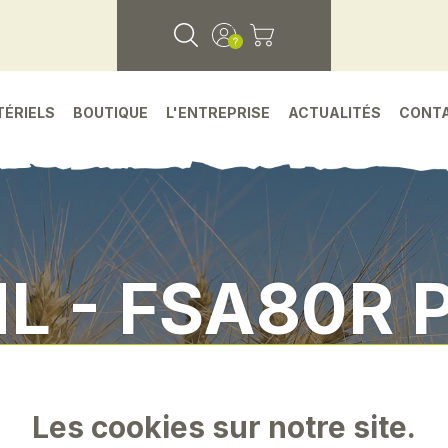
TÉRIELS
BOUTIQUE
L'ENTREPRISE
ACTUALITÉS
CONT
HL - FSA80R 
Accueil
•
Petit materiel
•
Stihl - fsa80r pack
Les cookies sur notre site.