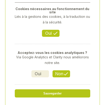
Previous
Next
Cookies nécessaires au fonctionnement du
site
Liés à la gestions des cookies, à la traduction ou
à la sécurité.
Oui
Acceptez-vous les cookies analytiques ?
Via Google Analytics et Clarity nous améliorons
notre site.
Oui
Non
STIHL - FSE 81
Sauvegarder
Référence
: 00060283