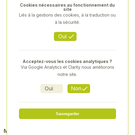
Cookies nécessaires au fonctionnement du
site
Liés à la gestions des cookies, à la traduction ou
à la sécurité.
Oui
Acceptez-vous les cookies analytiques ?
STIHL - HS45 600MM
Via Google Analytics et Clarity nous améliorons
notre site.
Référence
: 00066068
Oui
Non
299,00 € HT
soit 358,80 € TTC
Sauvegarder
Marque
STIHL