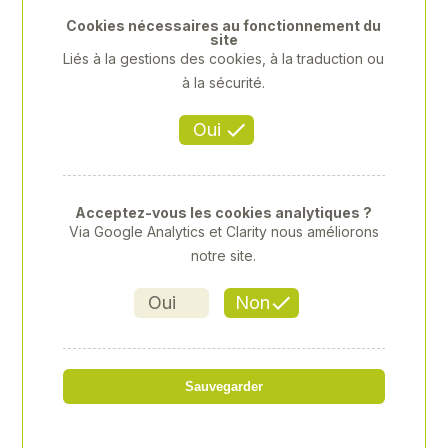
Cookies nécessaires au fonctionnement du
site
Liés à la gestions des cookies, à la traduction ou
à la sécurité.
Oui
Acceptez-vous les cookies analytiques ?
Via Google Analytics et Clarity nous améliorons
notre site.
STIHL - HS82R 750MM
Oui
Non
Référence
: 00065230
Sauvegarder
682,00 € HT