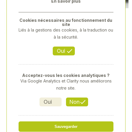
En savoir plus
Cookies nécessaires au fonctionnement du
site
Liés à la gestions des cookies, à la traduction ou
à la sécurité.
Oui
Acceptez-vous les cookies analytiques ?
Via Google Analytics et Clarity nous améliorons
STIHL - KOA20,0 PACK
notre site.
Oui
Non
Référence
: 00066873
115,00 € HT
Sauvegarder
soit 138,00 € TTC