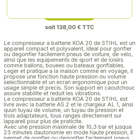
Le compresseur a batterie KOA 20 de STIHL est un
appareil compact et polyvalent, ideal pour gonfler
ou degonfler facilement pneus de voiture, de velo,
ainsi que les equipements de sport et de loisirs
comme ballons, bouees ou bateaux gonflables.
Leger et pratique a la maison comme en voyage, il
propose une fonction haute pression ou volume
selectionnable et un ecran ergonomique pour un
usage simple et precis. Son support en caoutchouc
assure stabilite et reduit les vibrations.
Le compresseur a batterie KOA 20 de STIHL est
livre avec la batterie AS 2 et le chargeur AL 1, ainsi
quun tuyau de volume, un tuyau de pression et
trois adaptateurs, tous ranges directement sur
lappareil pour plus de praticite.
Avec une pression maximale de 10,3 bar et jusqua
23 minutes dautonomie en mode haute pression, il
permet de gonfler ou degonfler facilement pneus
et equipements de loisirs. Compact et simple a
utiliser, il beneficie dune garantie de 2 ans.
Marque
STIHL