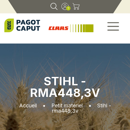
STIHL -
RMA448,3V
Accueil
•
Petit materiel
•
Stihl -
rma448,3v