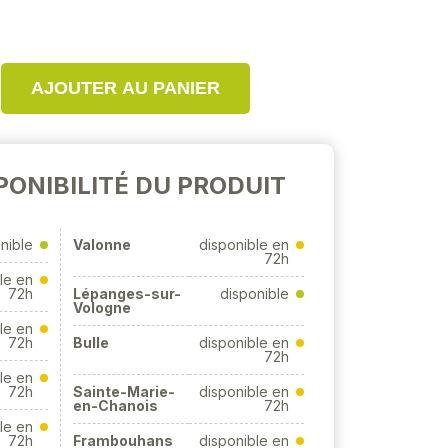
AJOUTER AU PANIER
PONIBILITÉ DU PRODUIT
nible
Valonne
disponible en
72h
le en
72h
Lépanges-sur-
disponible
Vologne
le en
72h
Bulle
disponible en
72h
le en
72h
Sainte-Marie-
disponible en
en-Chanois
72h
le en
72h
Frambouhans
disponible en