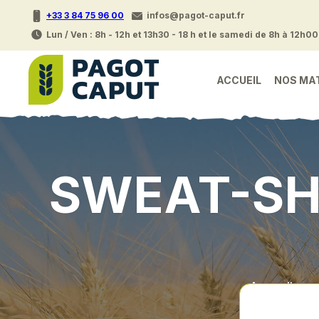
+33 3 84 75 96 00
infos@pagot-caput.fr
Lun / Ven : 8h - 12h et 13h30 - 18 h et le samedi de 8h à 12h00
ACCUEIL
NOS MA
SWEAT-SH
Accueil