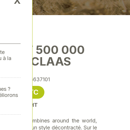
X
SHIRT 500 000
te
INES CLAAS
 à la
rence
: 00026637101
ues ?
60,41 € TTC
éliorons
soit 50,34 € HT
ale 500.000 combines around the world,
che arbore un style décontracté. Sur le