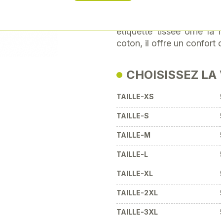
devant se trouve des i
Next
brodé. Un logo est égale
étiquette tissée orne l
coton, il offre un confort 
CHOISISSEZ LA
TAILLE-XS
TAILLE-S
TAILLE-M
TAILLE-L
TAILLE-XL
TAILLE-2XL
TAILLE-3XL