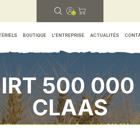
TÉRIELS
BOUTIQUE
L'ENTREPRISE
ACTUALITÉS
CONT
IRT 500 000
CLAAS
•
Vêtement - jouet - epi
•
Sweat-shirt 500 000 co