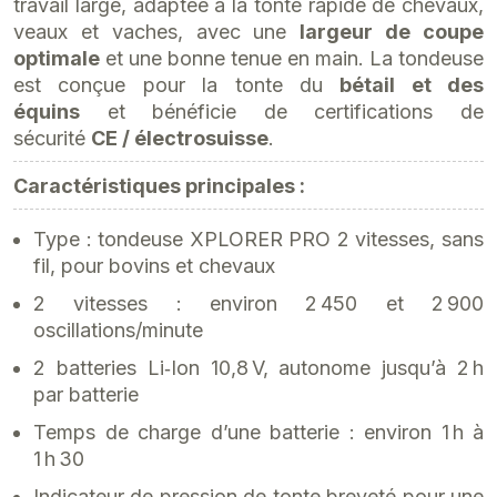
travail large, adaptée à la tonte rapide de chevaux,
veaux et vaches, avec une
largeur de coupe
optimale
et une bonne tenue en main. La tondeuse
est conçue pour la tonte du
bétail et des
équins
et bénéficie de certifications de
sécurité
CE / électrosuisse
.
Caractéristiques principales :
Type : tondeuse XPLORER PRO 2 vitesses, sans
fil, pour bovins et chevaux
2 vitesses : environ 2 450 et 2 900
oscillations/minute
2 batteries Li‑Ion 10,8 V, autonome jusqu’à 2 h
par batterie
Temps de charge d’une batterie : environ 1 h à
1 h 30
Indicateur de pression de tonte breveté pour une