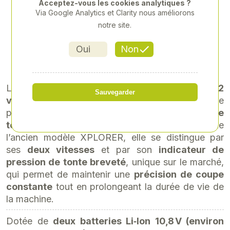
Acceptez-vous les cookies analytiques ?
Via Google Analytics et Clarity nous améliorons
Référence
: UKA-LH100264004
notre site.
529,00 € HT
615,92 €HT
Oui
Non
soit 634,80 € TTC
La
tondeuse XPLORER PRO Heiniger 2
Sauvegarder
vitesses
est une tondeuse sans fil haut de gamme
pensée pour améliorer vos
performances de
tonte sur bovins et chevaux
. Plus puissante que
l’ancien modèle XPLORER, elle se distingue par
ses
deux vitesses
et par son
indicateur de
pression de tonte breveté
, unique sur le marché,
qui permet de maintenir une
précision de coupe
constante
tout en prolongeant la durée de vie de
la machine.
Dotée de
deux batteries Li‑Ion 10,8 V (environ