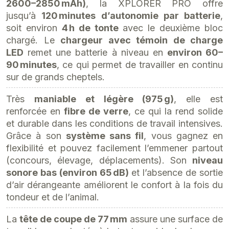
2600–2850 mAh)
, la XPLORER PRO offre
jusqu’à
120 minutes d’autonomie par batterie
,
soit environ
4 h de tonte
avec le deuxième bloc
chargé. Le
chargeur avec témoin de charge
LED
remet une batterie à niveau en
environ 60–
90 minutes
, ce qui permet de travailler en continu
sur de grands cheptels.
Très
maniable et légère (975 g)
, elle est
renforcée en
fibre de verre
, ce qui la rend solide
et durable dans les conditions de travail intensives.
Grâce à son
système sans fil
, vous gagnez en
flexibilité et pouvez facilement l’emmener partout
(concours, élevage, déplacements). Son
niveau
sonore bas (environ 65 dB)
et l’absence de sortie
d’air dérangeante améliorent le confort à la fois du
tondeur et de l’animal.
La
tête de coupe de 77 mm
assure une surface de