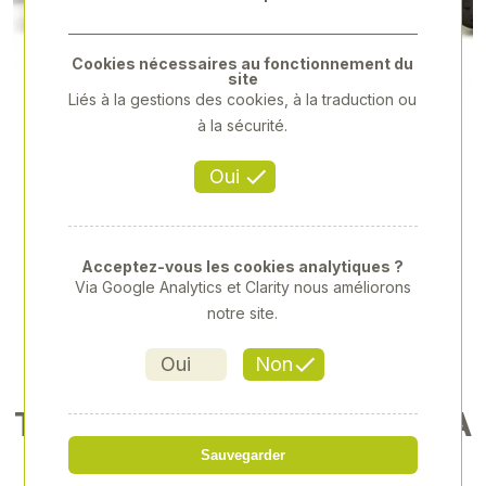
Previous
Next
Cookies nécessaires au fonctionnement du
site
Liés à la gestions des cookies, à la traduction ou
à la sécurité.
Oui
Acceptez-vous les cookies analytiques ?
Via Google Analytics et Clarity nous améliorons
notre site.
Oui
Non
TRACTEUR A PEDALES CLAA
S ARION
Sauvegarder