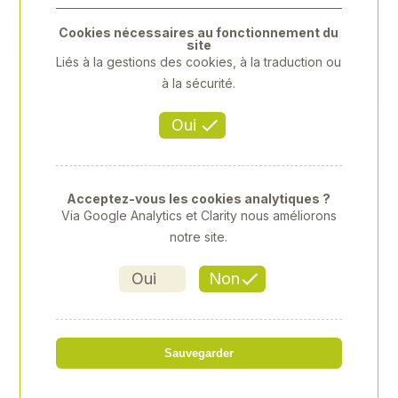
Previous
Next
Cookies nécessaires au fonctionnement du
site
Liés à la gestions des cookies, à la traduction ou
à la sécurité.
Oui
Acceptez-vous les cookies analytiques ?
Via Google Analytics et Clarity nous améliorons
notre site.
Oui
Non
TRANS.HOMOL.
Sauvegarder
Référence
: SYM-SYB40800