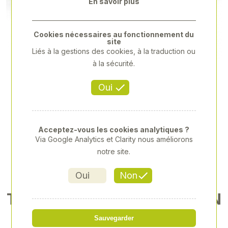
En savoir plus
Previous
Next
Cookies nécessaires au fonctionnement du
site
Liés à la gestions des cookies, à la traduction ou
à la sécurité.
Oui
Acceptez-vous les cookies analytiques ?
Via Google Analytics et Clarity nous améliorons
notre site.
Oui
Non
TRION 750 MONTANA + CON
VIO 1080, C, 1 32
Sauvegarder