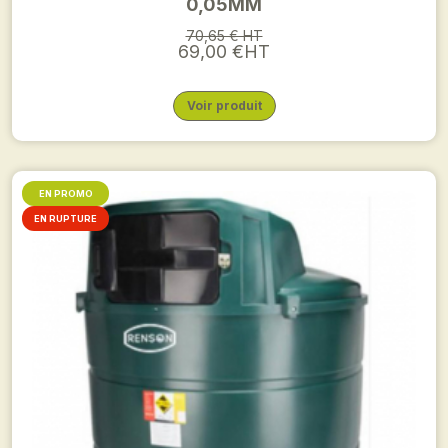
0,05MM
70,65 € HT
69,00 €HT
Voir produit
EN PROMO
EN RUPTURE