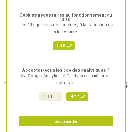
Cookies nécessaires au fonctionnement du
site
Liés à la gestions des cookies, à la traduction ou
à la sécurité.
Oui
Acceptez-vous les cookies analytiques ?
Via Google Analytics et Clarity nous améliorons
TROUSSE DE 7 CLES MIXTES
notre site.
LONGUES ET LEGE
Oui
Non
Référence
: XY-XY12C7MRN
Sauvegarder
39,60 € HT