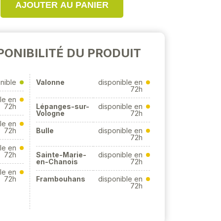
AJOUTER AU PANIER
PONIBILITÉ DU PRODUIT
nible
Valonne
disponible en
72h
le en
72h
Lépanges-sur-
disponible en
Vologne
72h
le en
72h
Bulle
disponible en
72h
le en
72h
Sainte-Marie-
disponible en
en-Chanois
72h
le en
72h
Frambouhans
disponible en
72h