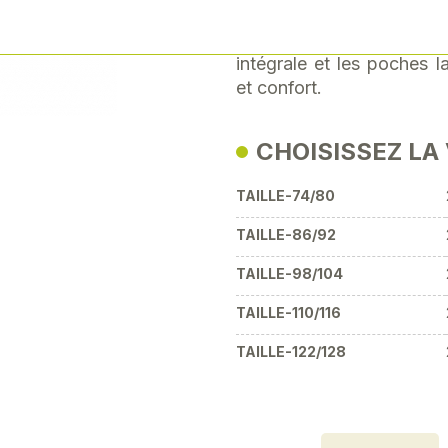
équipée de bandes réfléc
Next
le dos et les poches pour 
intégrale et les poches la
et confort.
CHOISISSEZ LA
TAILLE-74/80
TAILLE-86/92
TAILLE-98/104
TAILLE-110/116
TAILLE-122/128