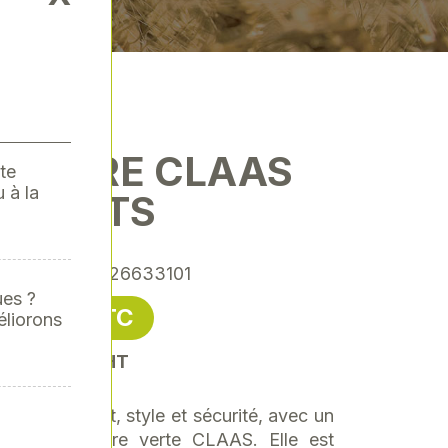
POLAIRE CLAAS
te
 à la
NFANTS
nce
: CLA00026633101
ues ?
35,20 € TTC
éliorons
soit 29,33 € HT
allie confort, style et sécurité, avec un
oublure polaire verte CLAAS. Elle est