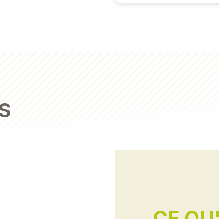
S
CE QU