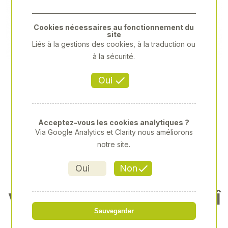
Previous
Next
Cookies nécessaires au fonctionnement du
site
Liés à la gestions des cookies, à la traduction ou
à la sécurité.
Oui
Acceptez-vous les cookies analytiques ?
Via Google Analytics et Clarity nous améliorons
notre site.
Oui
Non
VIROLE ZINGUÉE POUR CHAÎ
NE AVEC MAILLON
Sauvegarder