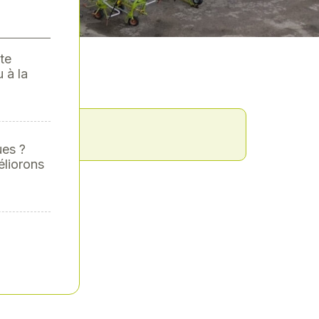
te
 à la
fficher
ues ?
éliorons