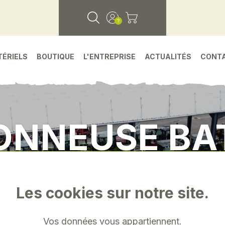
TÉRIELS
BOUTIQUE
L'ENTREPRISE
ACTUALITÉS
CONT
ONNEUSE BA
OTEUR D'OC
Les cookies sur notre site.
agricoles
•
Moissonneuse batteuse d'occasion
Vos données vous appartiennent.