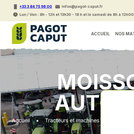
+33 3 84 75 96 00
infos@pagot-caput.fr
Lun / Ven : 8h - 12h et 13h30 - 18 h et le samedi de 8h à 12h00
ACCUEIL
NOS MA
MOISS
AUTOM
Accueil
•
Tracteurs et machines d'occasions 