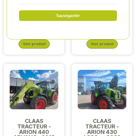
CLAAS
CLAAS
TRACTEUR -
TRACTEUR -
ARION 530 -
ARION 450 -
Sauvegarder
2023
2024
83 000,00 €HT
96 000,00 €HT
Voir produit
Voir produit
CLAAS
CLAAS
TRACTEUR -
TRACTEUR -
ARION 440
ARION 430