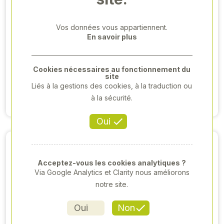
Vos données vous appartiennent.
CLAAS
CLAAS
TRACTEUR -
TRACTEUR -
En savoir plus
ARION 530 HEXA
ARION 530 -
- 2023
2023
Cookies nécessaires au fonctionnement du
99 000,00 €HT
90 000,00 €HT
site
Liés à la gestions des cookies, à la traduction ou
à la sécurité.
Voir produit
Voir produit
Oui
Acceptez-vous les cookies analytiques ?
Via Google Analytics et Clarity nous améliorons
notre site.
Oui
Non