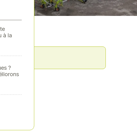
te
 à la
fficher
ues ?
éliorons