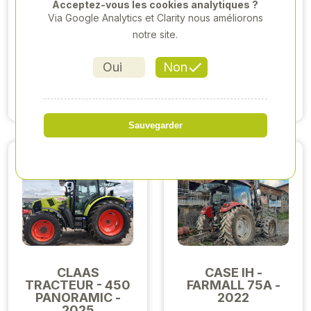
Acceptez-vous les cookies analytiques ?
CLAAS
CLAAS
Via Google Analytics et Clarity nous améliorons
TRACTEUR -
TRACTEUR -
ARION 420 - 2016
notre site.
ARION 410 - 2021
46 000,00 €HT
62 000,00 €HT
Oui
Non
Voir produit
Voir produit
Sauvegarder
CLAAS
CASE IH -
TRACTEUR - 450
FARMALL 75A -
PANORAMIC -
2022
2025