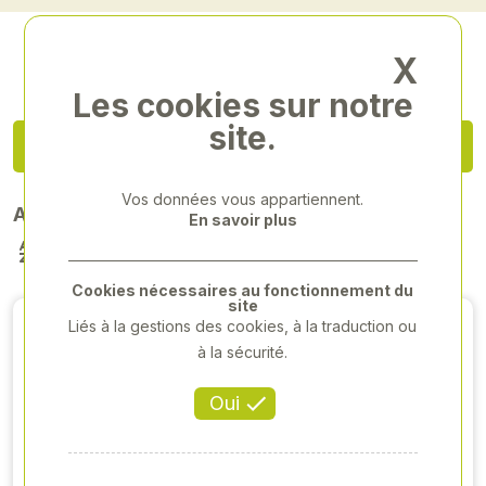
X
Les cookies sur notre
site.
Rechercher / Filtrer les produits
Vos données vous appartiennent.
Affichage de 31 à 34 produits sur 34
En savoir plus
Cookies nécessaires au fonctionnement du
site
Liés à la gestions des cookies, à la traduction ou
à la sécurité.
Oui