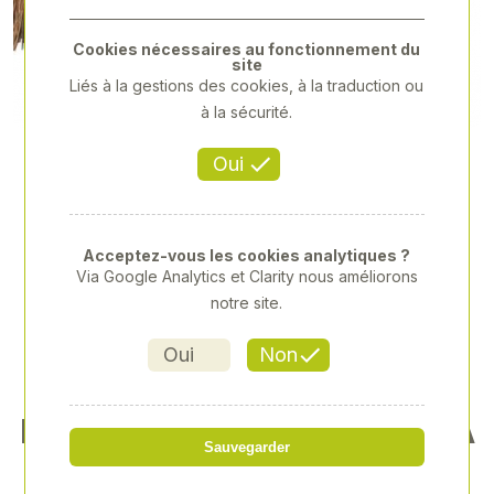
Previous
Next
Cookies nécessaires au fonctionnement du
site
Liés à la gestions des cookies, à la traduction ou
à la sécurité.
Oui
Acceptez-vous les cookies analytiques ?
Via Google Analytics et Clarity nous améliorons
notre site.
Oui
Non
BALAI CANTONNIER PIASSA
Sauvegarder
VA 40 CM