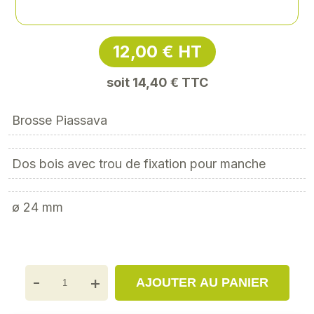
Référence
: EPE-29462
12,00 € HT
soit 14,40 € TTC
 Brosse Piassava
 Dos bois avec trou de fixation pour manche
 ø 24 mm
-
+
AJOUTER AU PANIER