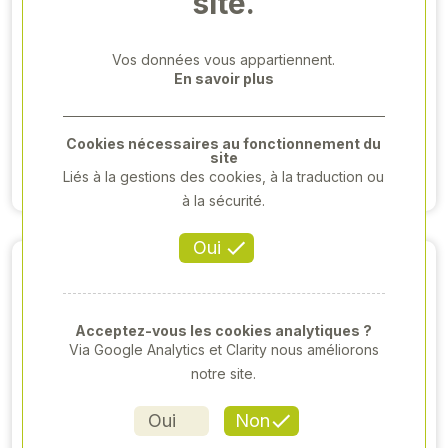
site.
BAC STANDARD
LAVE-BOTTE KIT
Vos données vous appartiennent.
VERT 1000L
DÉMONTÉ
En savoir plus
252,94 €HT
205,92 € HT
175,00 €HT
Cookies nécessaires au fonctionnement du
site
Voir produit
Liés à la gestions des cookies, à la traduction ou
Voir produit
à la sécurité.
Oui
Acceptez-vous les cookies analytiques ?
Via Google Analytics et Clarity nous améliorons
notre site.
Oui
Non
BROSSE ANIZEN
BROSSE ANIZEN
EN C SUR PIED
DOUBLE MURALE