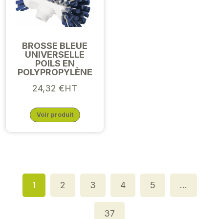
BROSSE BLEUE
UNIVERSELLE
POILS EN
POLYPROPYLÈNE
24,32 €HT
Voir produit
1
2
3
4
5
…
37