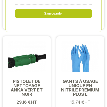
1 611,86 €HT
362,36 €HT
Sauvegarder
Voir produit
Voir produit
PISTOLET DE
GANTS À USAGE
NETTOYAGE
UNIQUE EN
ANKA VERT ET
NITRILE PREMIUM
NOIR
PLUS L
29,16 €HT
15,74 €HT