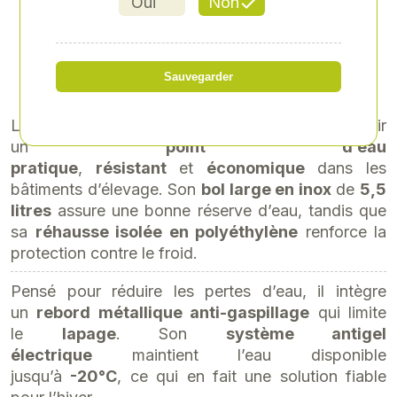
Oui
Non
434,95 € HT
soit 521,94 € TTC
Sauvegarder
L’
abreuvoir BIGCHO2 50 W
est conçu pour offrir
un
point d’eau
pratique
,
résistant
et
économique
dans les
bâtiments d’élevage. Son
bol large en inox
de
5,5
litres
assure une bonne réserve d’eau, tandis que
sa
réhausse isolée en polyéthylène
renforce la
protection contre le froid.
Pensé pour réduire les pertes d’eau, il intègre
un
rebord métallique anti-gaspillage
qui limite
le
lapage
. Son
système antigel
électrique
maintient l’eau disponible
jusqu’à
-20°C
, ce qui en fait une solution fiable