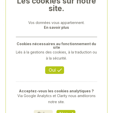
Les cookies sur notre
Previous
Next
site.
Vos données vous appartiennent.
En savoir plus
Cookies nécessaires au fonctionnement du
site
Liés à la gestions des cookies, à la traduction ou
à la sécurité.
Oui
Acceptez-vous les cookies analytiques ?
Via Google Analytics et Clarity nous améliorons
PROTÈGE CONTRE LE GEL
notre site.
Référence
: LAB-1639