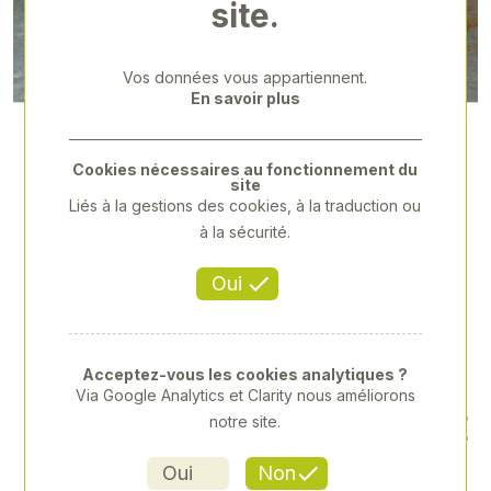
site.
Previous
Next
Vos données vous appartiennent.
En savoir plus
Cookies nécessaires au fonctionnement du
site
Liés à la gestions des cookies, à la traduction ou
à la sécurité.
Oui
Acceptez-vous les cookies analytiques ?
Via Google Analytics et Clarity nous améliorons
BOX À VEAU PETIT MODÈLE
notre site.
130 X 85 CM
Oui
Non