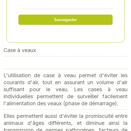
Référence
: EPE-14610
713,16 € HT
Sauvegarder
soit 855,79 € TTC
Case à veaux
L'utilisation de case à veau permet d'éviter les
courants d'air, tout en assurant un volume d'air
suffisant pour le veau. Les cases à veau
individuelles permettent de surveiller facilement
l'alimentation des veaux (phase de démarrage).
Elles permettent aussi d'éviter la promiscuité entre
animaux d'âges différents, et diminue ainsi la
transmission de germes pathogènes, facteurs de