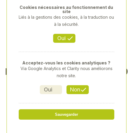
Cookies nécessaires au fonctionnement du
site
Liés à la gestions des cookies, à la traduction ou
à la sécurité.
Oui
Acceptez-vous les cookies analytiques ?
Via Google Analytics et Clarity nous améliorons
BRIDE P2 (2 DIRECTIONS À 9
notre site.
0°) POUR PORTE
Oui
Non
Référence
: COS-1152134
40,02 € HT
Sauvegarder
soit 48,02 € TTC