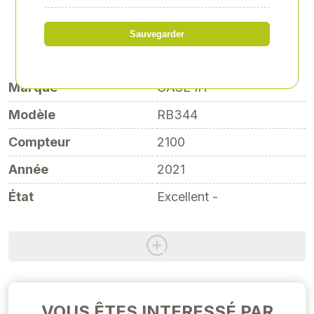
18 000,00 € HT
Sauvegarder
Marque
CASE IH
Modèle
RB344
Compteur
2100
Année
2021
État
Excellent -
VOUS ÊTES INTERESSÉ PAR