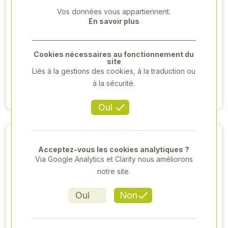
Vos données vous appartiennent.
En savoir plus
CLAAS RECOLTE -
JOHN DEERE -
VARIANT 460 RF
V451M - 2020
- 2021
27 000,00 €HT
Cookies nécessaires au fonctionnement du
site
29 000,00 €HT
Liés à la gestions des cookies, à la traduction ou
Voir produit
à la sécurité.
Voir produit
Oui
Acceptez-vous les cookies analytiques ?
Via Google Analytics et Clarity nous améliorons
notre site.
Oui
Non
CLAAS RECOLTE -
CLAAS RECOLTE -