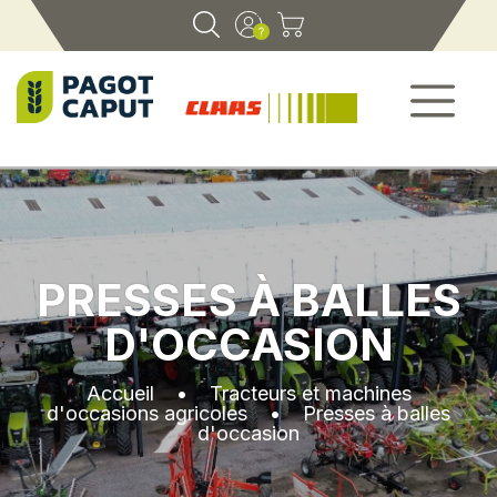
PRESSES À BALLES
D'OCCASION
Accueil
•
Tracteurs et machines
d'occasions agricoles
•
Presses à balles
d'occasion