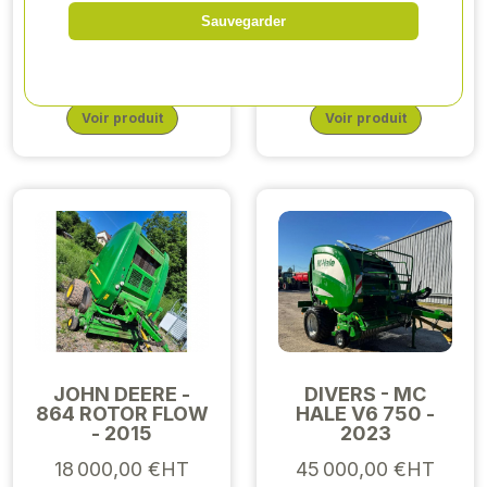
ROLLANT 340 -
QUADRANT 5300
2018
- 2018
Sauvegarder
20 000,00 €HT
89 000,00 €HT
Voir produit
Voir produit
JOHN DEERE -
DIVERS - MC
864 ROTOR FLOW
HALE V6 750 -
- 2015
2023
18 000,00 €HT
45 000,00 €HT