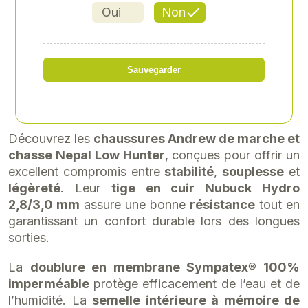
ASSE
Oui
Non
Référence
: 512034P421
264,00 € TTC
Sauvegarder
388,34 TTC
soit 220,00 € HT
Découvrez les
chaussures Andrew de marche et
chasse Nepal Low Hunter
, conçues pour offrir un
excellent compromis entre
stabilité
,
souplesse
et
légèreté
. Leur
tige en cuir Nubuck Hydro
2,8/3,0 mm
assure une bonne
résistance
tout en
garantissant un confort durable lors des longues
sorties.
La
doublure en membrane Sympatex® 100%
imperméable
protège efficacement de l’eau et de
l’humidité. La
semelle intérieure à mémoire de