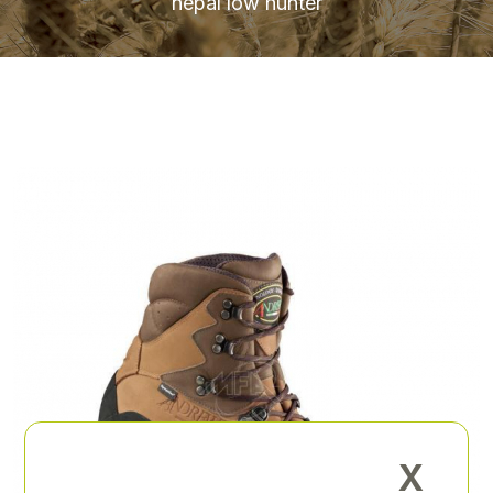
nepal low hunter
X